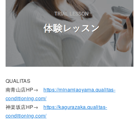
QUALITAS
南青山店HP→
https://minamiaoyama.qualitas-
conditioning.com/
神楽坂店HP→
https://kagurazaka.qualitas-
conditioning.com/