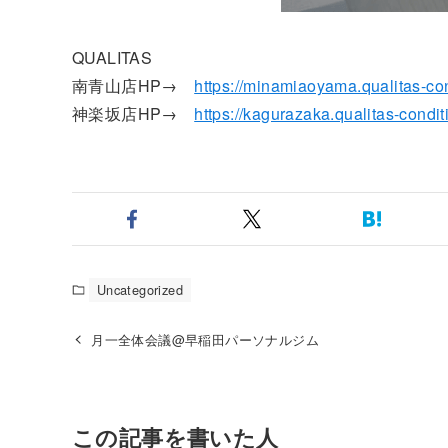
QUALITAS
南青山店HP→
https://minamiaoyama.qualitas-co
神楽坂店HP→
https://kagurazaka.qualitas-condi
Uncategorized
月一全体会議@早稲田パーソナルジム
この記事を書いた人