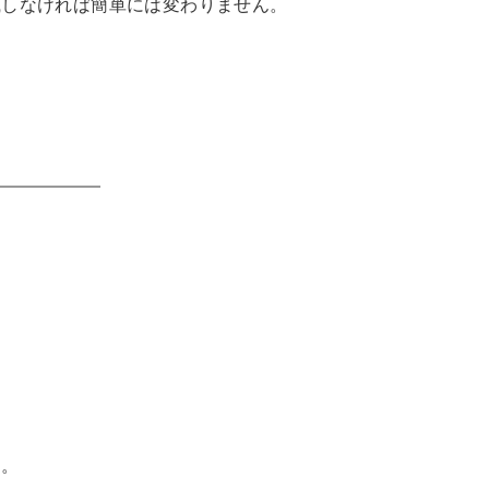
識しなければ簡単には変わりません。
！
。
る
、
す。