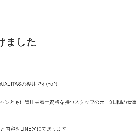
けました
ALITASの櫻井です(^o^)
ィシャンともに管理栄養士資格を持つスタッフの元、3日間の食
と内容をLINE@にて送ります。