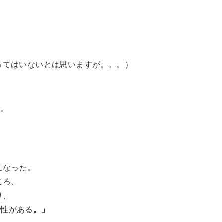
ってはいないとは思いますが。。。）
た。
になった。
ころ、
り、
能性がある
。」