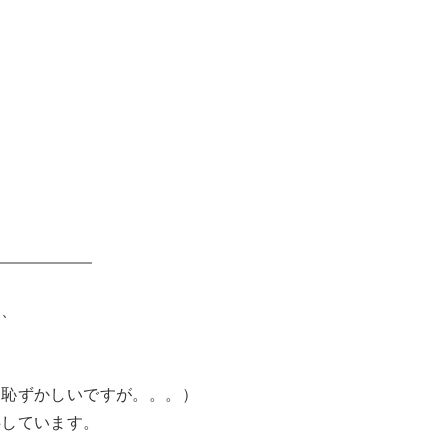
た、
は恥ずかしいですが。。。）
供しています。