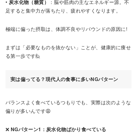
•
炭水化物（糖質）
：脳や筋肉の主なエネルギー源。不
足すると集中力が落ちたり、疲れやすくなります。
極端に偏った摂取は、体調不良やリバウンドの原因に!
まずは「必要なものを抜かない」ことが、健康的に痩せ
る第一歩です🙋
実は偏ってる？現代人の食事に多いNGパターン
バランスよく食べているつもりでも、実際は次のような
偏りが多いんです😩
❌
NG
パターン
1
：炭水化物ばかり食べている