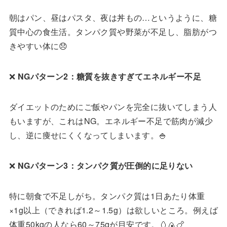
朝はパン、昼はパスタ、夜は丼もの…というように、糖
質中心の食生活。タンパク質や野菜が不足し、脂肪がつ
きやすい体に😞
❌
NG
パターン
2
：糖質を抜きすぎてエネルギー不足
ダイエットのためにご飯やパンを完全に抜いてしまう人
もいますが、これはNG。エネルギー不足で筋肉が減少
し、逆に痩せにくくなってしまいます。🍚
❌
NG
パターン
3
：タンパク質が圧倒的に足りない
特に朝食で不足しがち。タンパク質は1日あたり体重
×1g以上（できれば1.2～1.5g）は欲しいところ。例えば
体重50kgの人なら60～75gが目安です。🥚🍙🍗