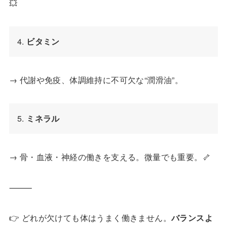
💥
4. 
ビタミン
→ 代謝や免疫、体調維持に不可欠な“潤滑油”。
5. 
ミネラル
→ 骨・血液・神経の働きを支える。微量でも重要。🦴
⸻
👉 どれが欠けても体はうまく働きません。
バランスよ