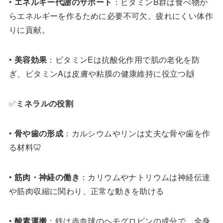
•
エネルギー代謝のサポート
：ビタミンB群は食べ物か
らエネルギーを作るために必要不可欠。疲れにくい体作
りに貢献。
•
美容効果
：ビタミンEは抗酸化作用で肌の老化を防
ぎ、ビタミンAは皮膚や粘膜の健康維持に役立つ🙌
✅
ミネラルの役割
•
骨や歯の形成
：カルシウムやリンは丈夫な骨や歯を作
る材料🦷
•
筋肉・神経の働き
：カリウムやナトリウムは神経伝達
や筋肉収縮に関わり、正常な動きを助ける
•
酸素運搬
：鉄は赤血球のヘモグロビンの成分で、全身