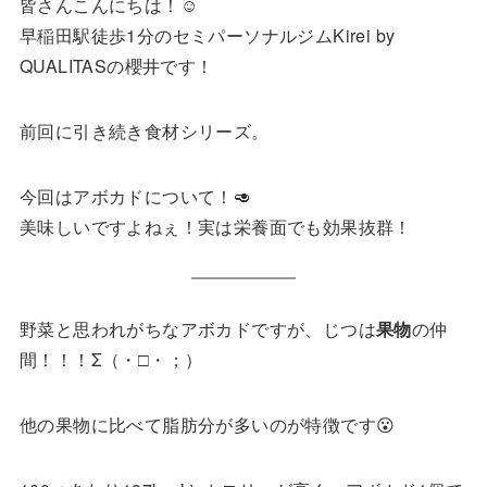
皆さんこんにちは！☺️
早稲田駅徒歩1分のセミパーソナルジムKirei by
QUALITASの櫻井です！
前回に引き続き食材シリーズ。
今回はアボカドについて！🥑
美味しいですよねぇ！実は栄養面でも効果抜群！
野菜と思われがちなアボカドですが、じつは
果物
の仲
間！！！Σ（・□・；）
他の果物に比べて脂肪分が多いのが特徴です😮